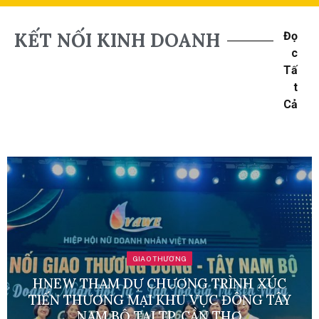
KẾT NỐI KINH DOANH
Đọ
c
Tấ
t
Cả
GIAO THƯƠNG
HNEW THAM DỰ CHƯƠNG TRÌNH XÚC
TIẾN THƯƠNG MẠI KHU VỰC ĐÔNG TÂY
NAM BỘ TẠI TP. CẦN THƠ