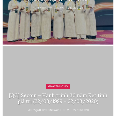
ADMIN@HNEW.ORG.VN
24/06/2026
GIAO THƯƠNG
[QC] Secoin – Hành trình 30 năm Kết tinh
giá trị (22/03/1989 – 22/03/2020)
MKO2@VIETVISIONTRAVEL.COM
24/03/2020