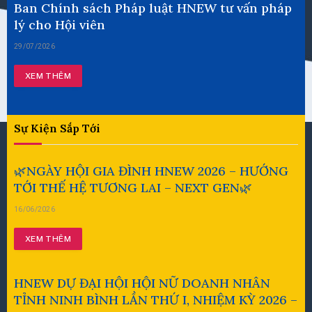
Ban Chính sách Pháp luật HNEW tư vấn pháp
lý cho Hội viên
29/07/2026
XEM THÊM
Sự Kiện Sắp Tới
🌿NGÀY HỘI GIA ĐÌNH HNEW 2026 – HƯỚNG
TỚI THẾ HỆ TƯƠNG LAI – NEXT GEN🌿
16/06/2026
XEM THÊM
HNEW DỰ ĐẠI HỘI HỘI NỮ DOANH NHÂN
TỈNH NINH BÌNH LẦN THỨ I, NHIỆM KỲ 2026 –