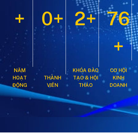
+
0+
2+
76
+
NĂM
KHÓA ĐÀO
CƠ HỘI
HOẠT
THÀNH
TẠO & HỘI
KINH
ĐỘNG
VIÊN
THẢO
DOANH