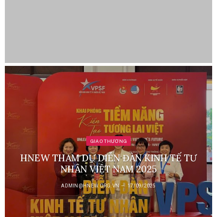
GIAO THƯƠNG
HNEW THAM DỰ DIỄN ĐÀN KINH TẾ TƯ
NHÂN VIỆT NAM 2025
ADMIN@HNEW.ORG.VN
17/09/2025