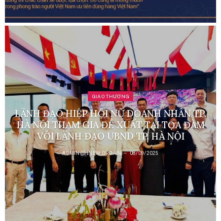
GIAO THƯƠNG
LÃNH ĐẠO HIỆP HỘI NỮ DOANH NHÂN TP.
HÀ NỘI THAM GIA ĐỀ XUẤT TẠI TỌA ĐÀM
VỚI LÃNH ĐẠO UBND TP. HÀ NỘI
ADMIN@HNEW.ORG.VN
08/09/2025