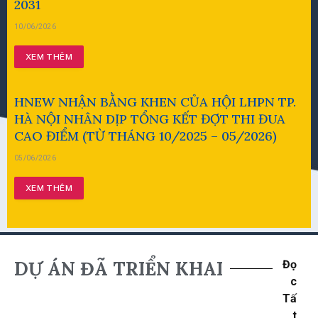
2031
10/06/2026
XEM THÊM
HNEW NHẬN BẰNG KHEN CỦA HỘI LHPN TP.
HÀ NỘI NHÂN DỊP TỔNG KẾT ĐỢT THI ĐUA
CAO ĐIỂM (TỪ THÁNG 10/2025 – 05/2026)
05/06/2026
XEM THÊM
DỰ ÁN ĐÃ TRIỂN KHAI
Đọ
c
Tấ
t