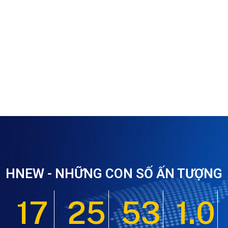
HNEW - NHỮNG CON SỐ ẤN TƯỢNG
17
25
53
1.0