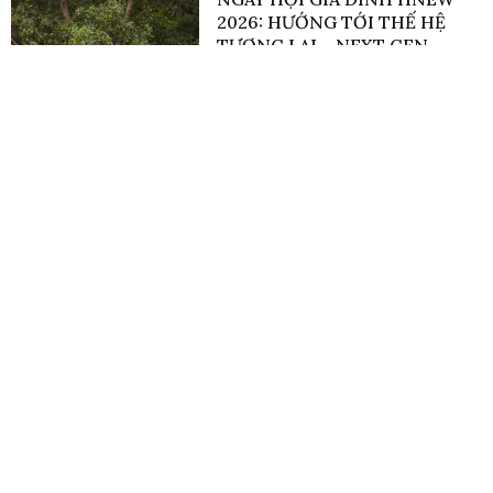
2026: HƯỚNG TỚI THẾ HỆ
TƯƠNG LAI – NEXT GEN
05/07/2026
HNEW DỰ TỌA ĐÀM “PHÁT
TRIỂN KINH DOANH NHỎ VÀ
SIÊU NHỎ: ĐỘNG LỰC CHO
TĂNG TRƯỞNG BAO TRÙM VÀ
BỀN VỮNG”
03/07/2026