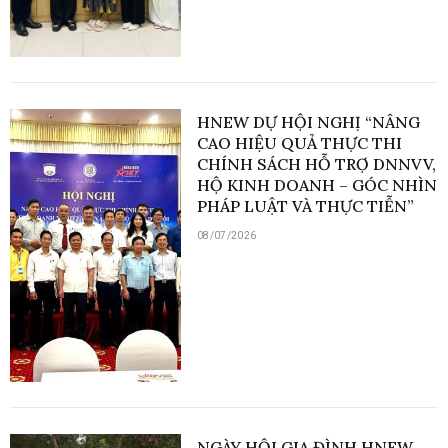
HNEW DỰ HỘI NGHỊ “NÂNG
CAO HIỆU QUẢ THỰC THI
CHÍNH SÁCH HỖ TRỢ DNNVV,
HỘ KINH DOANH – GÓC NHÌN
PHÁP LUẬT VÀ THỰC TIỄN”
08/07/2026
NGÀY HỘI GIA ĐÌNH HNEW