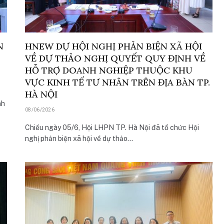
N
HNEW DỰ HỘI NGHỊ PHẢN BIỆN XÃ HỘI
VỀ DỰ THẢO NGHỊ QUYẾT QUY ĐỊNH VỀ
HỖ TRỢ DOANH NGHIỆP THUỘC KHU
VỰC KINH TẾ TƯ NHÂN TRÊN ĐỊA BÀN TP.
HÀ NỘI
nh
08/06/2026
Chiều ngày 05/6, Hội LHPN TP. Hà Nội đã tổ chức Hội
nghị phản biện xã hội về dự thảo…