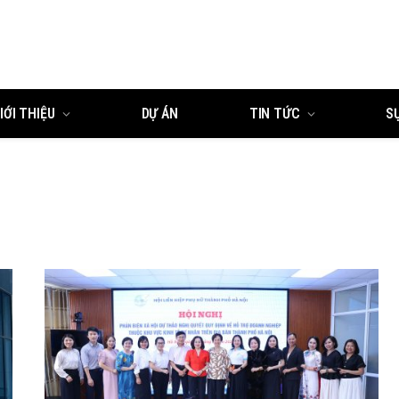
IỚI THIỆU
DỰ ÁN
TIN TỨC
S