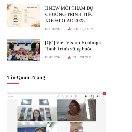
HNEW MỜI THAM DỰ
CHƯƠNG TRÌNH TIỆC
NGOẠI GIAO 2025
03/10/2025
100
LƯỢT XEM
[QC] Viet Vision Holdings –
Hành trình vững bước
05/05/2025
73
LƯỢT XEM
Tin Quan Trọng