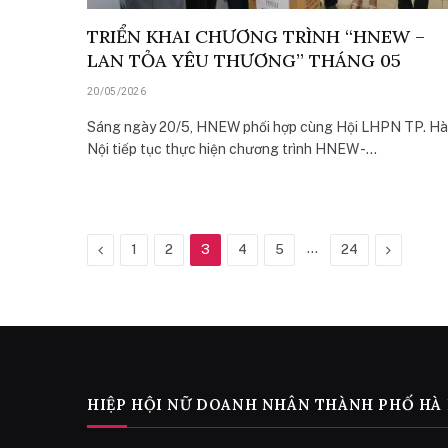
TRIỂN KHAI CHƯƠNG TRÌNH “HNEW –
LAN TỎA YÊU THƯƠNG” THÁNG 05
20/05/2026
Sáng ngày 20/5, HNEW phối hợp cùng Hội LHPN TP. Hà
Nội tiếp tục thực hiện chương trình HNEW -…
Previous
…
Next
1
2
3
4
5
24
HIỆP HỘI NỮ DOANH NHÂN THÀNH PHỐ HÀ