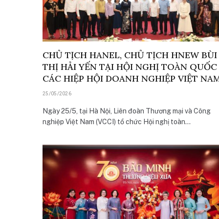
CHỦ TỊCH HANEL, CHỦ TỊCH HNEW BÙI
THỊ HẢI YẾN TẠI HỘI NGHỊ TOÀN QUỐC
CÁC HIỆP HỘI DOANH NGHIỆP VIỆT NA
25/05/2026
Ngày 25/5, tại Hà Nội, Liên đoàn Thương mại và Công
nghiệp Việt Nam (VCCI) tổ chức Hội nghị toàn…