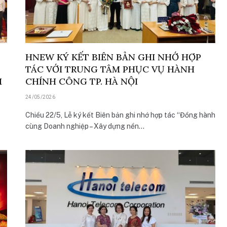
HNEW KÝ KẾT BIÊN BẢN GHI NHỚ HỢP
TÁC VỚI TRUNG TÂM PHỤC VỤ HÀNH
M
CHÍNH CÔNG TP. HÀ NỘI
24/05/2026
Chiều 22/5, Lễ ký kết Biên bản ghi nhớ hợp tác “Đồng hành
cùng Doanh nghiệp – Xây dựng nền…