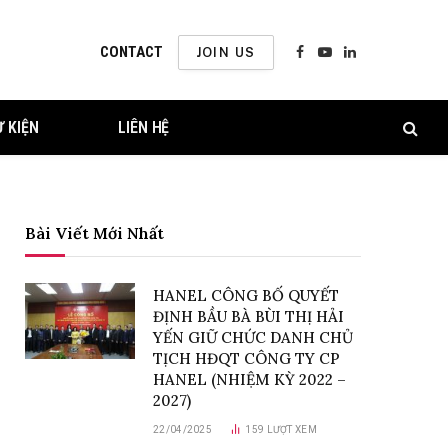
CONTACT
JOIN US
Facebook
YouTube
LinkedIn
Ự KIỆN
LIÊN HỆ
Bài Viết Mới Nhất
HANEL CÔNG BỐ QUYẾT
ĐỊNH BẦU BÀ BÙI THỊ HẢI
YẾN GIỮ CHỨC DANH CHỦ
TỊCH HĐQT CÔNG TY CP
HANEL (NHIỆM KỲ 2022 –
2027)
22/04/2025
159
LƯỢT XEM