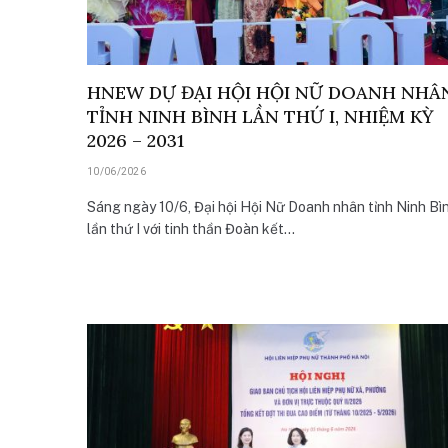
HNEW DỰ ĐẠI HỘI HỘI NỮ DOANH NHÂ
TỈNH NINH BÌNH LẦN THỨ I, NHIỆM KỲ
2026 – 2031
10/06/2026
Sáng ngày 10/6, Đại hội Hội Nữ Doanh nhân tỉnh Ninh Bì
lần thứ I với tinh thần Đoàn kết…