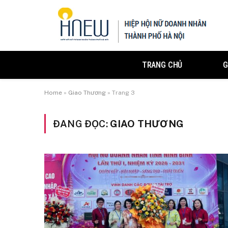
TRANG CHỦ
G
Home
»
Giao Thương
»
Trang 3
ĐANG ĐỌC:
GIAO THƯƠNG