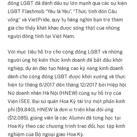
đồng LGBT đã đánh dấu sự lớn mạnh qua các sự kiện
LGBT Flashmob “Yêu là Yêu”, “Thức tỉnh đón Cầu
vồng” và VietPride, quy tụ hàng nghìn bạn trẻ tham
gia cho thấy khát khao được sống thật của những
người đồng tính tại Việt Nam.
Với mục tiêu hỗ trợ cho cộng đồng LGBT và những
người ủng hộ kiến thức kinh doanh để bắt đầu khởi
nghiệp, dự án đào tạo Nâng cao kỹ năng kinh doanh
dành cho cộng đồng LGBT được khởi xướng và thực
hiện từ tháng 6/2017 đến tháng 12/2017 bởi Hiệp hội
Nữ doanh nhân Hà Nội (HNEW) cùng sự hỗ trợ của
Viện ISEE. Đại sứ quán Hoa Kỳ tài trợ một phần kinh
phí ($9,840), HNEW là đơn vị triển khai đối ứng
($12,085), giảng viên là các Alumni đã từng học tại
Hoa Kỳ theo các chương trình trao đổi, học tập kinh
nghiệm của Bộ ngoại giao Hoa Kỳ.