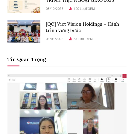
TRÌNH TIỆC NGOẠI GIAO 2025
03/10/2025
100
LƯỢT XEM
[QC] Viet Vision Holdings – Hành
trình vững bước
05/05/2025
73
LƯỢT XEM
Tin Quan Trọng