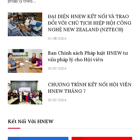
pháp lý theo…
ĐẠI DIỆN HNEW KẾT NỐI VÀ TRAO
ĐỔI VỚI CHỦ TỊCH HIỆP HỘI CÔNG
NGHỆ NEW ZEALAND (NZTECH)
01/08/2026
Ban Chính sách Pháp luật HNEW tư
vấn pháp lý cho Hội viên
29/07/2026
CHƯƠNG TRÌNH KẾT NỐI HỘI VIÊN
HNEW THÁNG 7
29/07/2026
Kết Nối Với HNEW