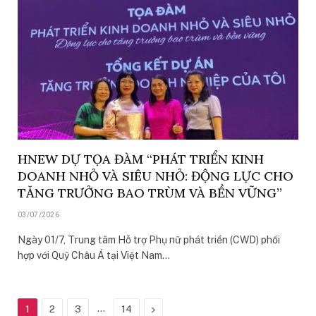
HNEW DỰ TỌA ĐÀM “PHÁT TRIỂN KINH
DOANH NHỎ VÀ SIÊU NHỎ: ĐỘNG LỰC CHO
TĂNG TRƯỞNG BAO TRÙM VÀ BỀN VỮNG”
03/07/2026
Ngày 01/7, Trung tâm Hỗ trợ Phụ nữ phát triển (CWD) phối
hợp với Quỹ Châu Á tại Việt Nam…
…
Next
1
2
3
14