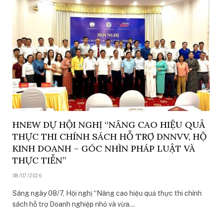
HNEW DỰ HỘI NGHỊ “NÂNG CAO HIỆU QUẢ
THỰC THI CHÍNH SÁCH HỖ TRỢ DNNVV, HỘ
KINH DOANH – GÓC NHÌN PHÁP LUẬT VÀ
THỰC TIỄN”
08/07/2026
Sáng ngày 08/7, Hội nghị “Nâng cao hiệu quả thực thi chính
sách hỗ trợ Doanh nghiệp nhỏ và vừa…