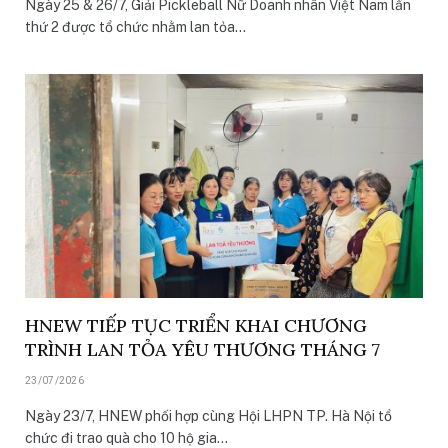
Ngày 25 & 26/7, Giải Pickleball Nữ Doanh nhân Việt Nam lần
thứ 2 được tổ chức nhằm lan tỏa…
HNEW TIẾP TỤC TRIỂN KHAI CHƯƠNG
TRÌNH LAN TỎA YÊU THƯƠNG THÁNG 7
23/07/2026
Ngày 23/7, HNEW phối hợp cùng Hội LHPN TP. Hà Nội tổ
chức đi trao quà cho 10 hộ gia…