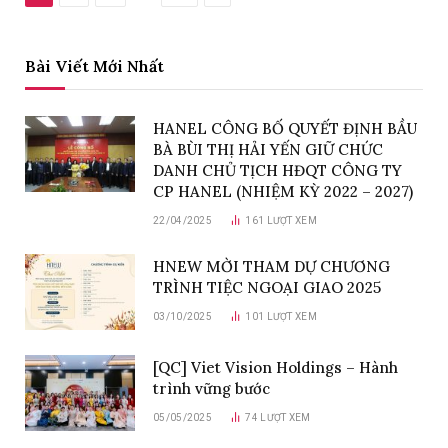
Bài Viết Mới Nhất
HANEL CÔNG BỐ QUYẾT ĐỊNH BẦU
BÀ BÙI THỊ HẢI YẾN GIỮ CHỨC
DANH CHỦ TỊCH HĐQT CÔNG TY
CP HANEL (NHIỆM KỲ 2022 – 2027)
22/04/2025
161
LƯỢT XEM
HNEW MỜI THAM DỰ CHƯƠNG
TRÌNH TIỆC NGOẠI GIAO 2025
03/10/2025
101
LƯỢT XEM
[QC] Viet Vision Holdings – Hành
trình vững bước
05/05/2025
74
LƯỢT XEM