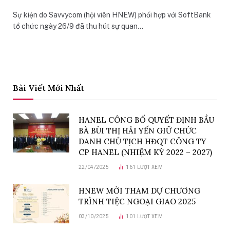
Sự kiện do Savvycom (hội viên HNEW) phối hợp với SoftBank
tổ chức ngày 26/9 đã thu hút sự quan…
Bài Viết Mới Nhất
HANEL CÔNG BỐ QUYẾT ĐỊNH BẦU
BÀ BÙI THỊ HẢI YẾN GIỮ CHỨC
DANH CHỦ TỊCH HĐQT CÔNG TY
CP HANEL (NHIỆM KỲ 2022 – 2027)
22/04/2025
161
LƯỢT XEM
HNEW MỜI THAM DỰ CHƯƠNG
TRÌNH TIỆC NGOẠI GIAO 2025
03/10/2025
101
LƯỢT XEM