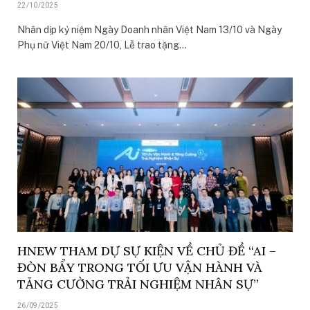
22/10/2025
Nhân dịp kỷ niệm Ngày Doanh nhân Việt Nam 13/10 và Ngày
Phụ nữ Việt Nam 20/10, Lễ trao tặng…
HNEW THAM DỰ SỰ KIỆN VỀ CHỦ ĐỀ “AI –
ĐÒN BẨY TRONG TỐI ƯU VẬN HÀNH VÀ
TĂNG CƯỜNG TRẢI NGHIỆM NHÂN SỰ”
26/09/2025