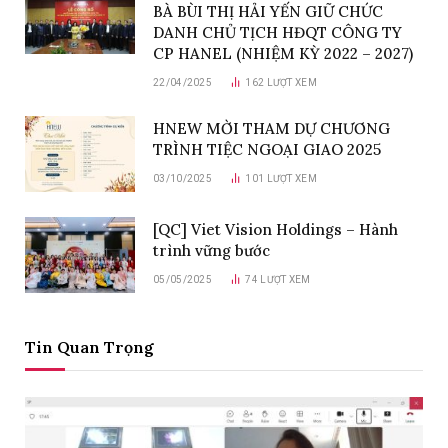
BÀ BÙI THỊ HẢI YẾN GIỮ CHỨC
DANH CHỦ TỊCH HĐQT CÔNG TY
CP HANEL (NHIỆM KỲ 2022 – 2027)
22/04/2025
162
LƯỢT XEM
HNEW MỜI THAM DỰ CHƯƠNG
TRÌNH TIỆC NGOẠI GIAO 2025
03/10/2025
101
LƯỢT XEM
[QC] Viet Vision Holdings – Hành
trình vững bước
05/05/2025
74
LƯỢT XEM
Tin Quan Trọng