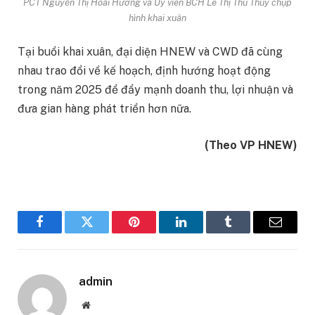
PCT Nguyễn Thị Hoài Hương và Ủy viên BCH Lê Thị Thu Thủy chụp
hình khai xuân
Tại buổi khai xuân, đại diện HNEW và CWD đã cùng
nhau trao đổi về kế hoạch, định hướng hoạt động
trong năm 2025 để đẩy mạnh doanh thu, lợi nhuận và
đưa gian hàng phát triển hơn nữa.
(Theo VP HNEW)
Facebook
Twitter
Pinterest
LinkedIn
Tumblr
Email
admin
Website