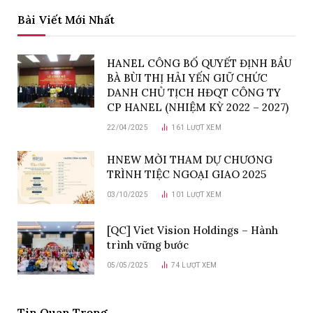
Bài Viết Mới Nhất
HANEL CÔNG BỐ QUYẾT ĐỊNH BẦU
BÀ BÙI THỊ HẢI YẾN GIỮ CHỨC
DANH CHỦ TỊCH HĐQT CÔNG TY
CP HANEL (NHIỆM KỲ 2022 – 2027)
22/04/2025
161
LƯỢT XEM
HNEW MỜI THAM DỰ CHƯƠNG
TRÌNH TIỆC NGOẠI GIAO 2025
03/10/2025
101
LƯỢT XEM
[QC] Viet Vision Holdings – Hành
trình vững bước
05/05/2025
74
LƯỢT XEM
Tin Quan Trọng