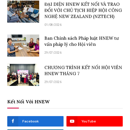
ĐẠI DIỆN HNEW KẾT NỐI VÀ TRAO
ĐỔI VỚI CHỦ TỊCH HIỆP HỘI CÔNG
NGHỆ NEW ZEALAND (NZTECH)
01/08/2026
Ban Chính sách Pháp luật HNEW tư
vấn pháp lý cho Hội viên
29/07/2026
CHƯƠNG TRÌNH KẾT NỐI HỘI VIÊN
HNEW THÁNG 7
29/07/2026
Kết Nối Với HNEW
Facebook
YouTube