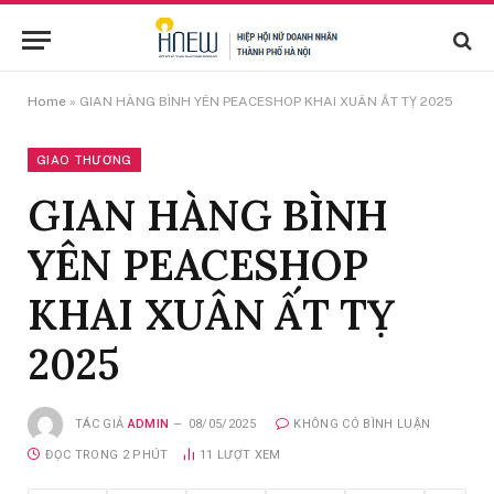
Home
»
GIAN HÀNG BÌNH YÊN PEACESHOP KHAI XUÂN ẤT TỴ 2025
GIAO THƯƠNG
GIAN HÀNG BÌNH
YÊN PEACESHOP
KHAI XUÂN ẤT TỴ
2025
TÁC GIẢ
ADMIN
08/05/2025
KHÔNG CÓ BÌNH LUẬN
ĐỌC TRONG 2 PHÚT
11
LƯỢT XEM