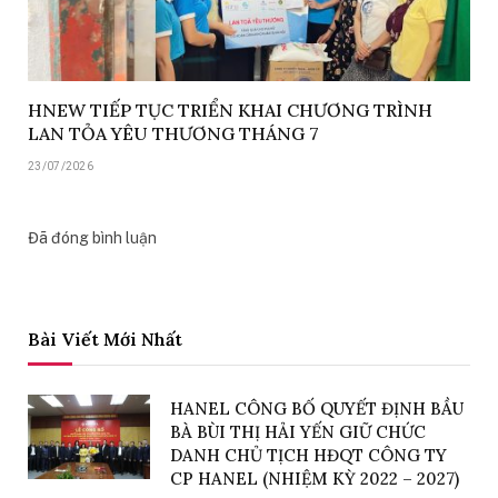
HNEW TIẾP TỤC TRIỂN KHAI CHƯƠNG TRÌNH
LAN TỎA YÊU THƯƠNG THÁNG 7
23/07/2026
Đã đóng bình luận
Bài Viết Mới Nhất
HANEL CÔNG BỐ QUYẾT ĐỊNH BẦU
BÀ BÙI THỊ HẢI YẾN GIỮ CHỨC
DANH CHỦ TỊCH HĐQT CÔNG TY
CP HANEL (NHIỆM KỲ 2022 – 2027)