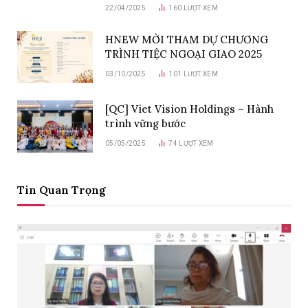
22/04/2025
160
LƯỢT XEM
HNEW MỜI THAM DỰ CHƯƠNG
TRÌNH TIỆC NGOẠI GIAO 2025
03/10/2025
101
LƯỢT XEM
[QC] Viet Vision Holdings – Hành
trình vững bước
05/05/2025
74
LƯỢT XEM
Tin Quan Trọng