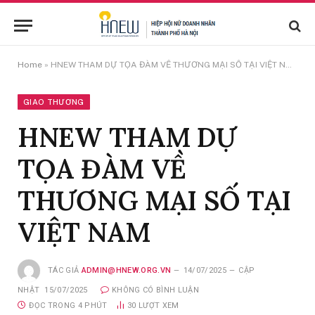
Home
»
HNEW THAM DỰ TỌA ĐÀM VỀ THƯƠNG MẠI SỐ TẠI VIỆT NAM
GIAO THƯƠNG
HNEW THAM DỰ
TỌA ĐÀM VỀ
THƯƠNG MẠI SỐ TẠI
VIỆT NAM
TÁC GIẢ
ADMIN@HNEW.ORG.VN
14/07/2025
CẬP
NHẬT
15/07/2025
KHÔNG CÓ BÌNH LUẬN
ĐỌC TRONG 4 PHÚT
30
LƯỢT XEM