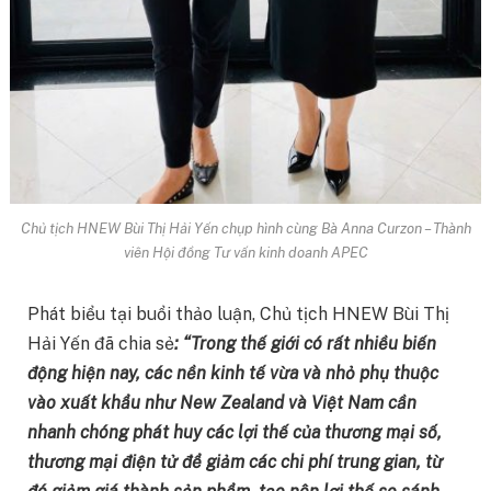
Chủ tịch HNEW Bùi Thị Hải Yến chụp hình cùng Bà Anna Curzon – Thành
viên Hội đồng Tư vấn kinh doanh APEC
Phát biểu tại buổi thảo luận, Chủ tịch HNEW Bùi Thị
Hải Yến đã chia sẻ
: “Trong thế giới có rất nhiều biến
động hiện nay, các nền kinh tế vừa và nhỏ phụ thuộc
vào xuất khẩu như New Zealand và Việt Nam cần
nhanh chóng phát huy các lợi thế của thương mại số,
thương mại điện tử để giảm các chi phí trung gian, từ