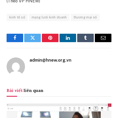
(Theo VP HNEW)
kinh tế số
mạng lưới kinh doanh
thương mại số
Facebook
Twitter
Pinterest
LinkedIn
Tumblr
Email
admin@hnew.org.vn
Bài viết
liên quan