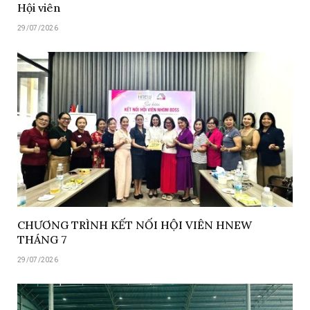
Hội viên
29/07/2026
CHƯƠNG TRÌNH KẾT NỐI HỘI VIÊN HNEW
THÁNG 7
29/07/2026