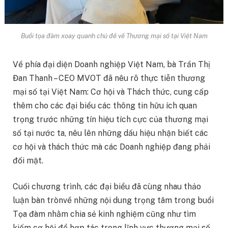
Buổi tọa đàm xoay quanh chủ đề về Thương mại số tại Việt Nam
Về phía đại diện Doanh nghiệp Việt Nam, bà Trần Thị
Đan Thanh – CEO MVOT đã nêu rõ thực tiễn thương
mại số tại Việt Nam: Cơ hội và Thách thức, cung cấp
thêm cho các đại biểu các thông tin hữu ích quan
trọng trước những tín hiệu tích cực của thương mại
số tại nước ta, nêu lên những dấu hiệu nhận biết các
cơ hội và thách thức mà các Doanh nghiệp đang phải
đối mặt.
Cuối chương trình, các đại biểu đã cùng nhau thảo
luận bàn trònvề những nội dung trọng tâm trong buổi
Tọa đàm nhằm chia sẻ kinh nghiệm cũng như tìm
kiếm cơ hội để hợp tác trong lĩnh vực thương mại số.