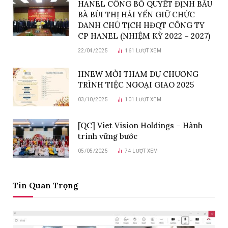
HANEL CÔNG BỐ QUYẾT ĐỊNH BẦU
BÀ BÙI THỊ HẢI YẾN GIỮ CHỨC
DANH CHỦ TỊCH HĐQT CÔNG TY
CP HANEL (NHIỆM KỲ 2022 – 2027)
22/04/2025
161
LƯỢT XEM
HNEW MỜI THAM DỰ CHƯƠNG
TRÌNH TIỆC NGOẠI GIAO 2025
03/10/2025
101
LƯỢT XEM
[QC] Viet Vision Holdings – Hành
trình vững bước
05/05/2025
74
LƯỢT XEM
Tin Quan Trọng