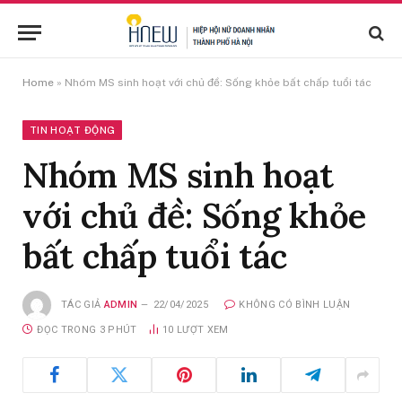
Home
»
Nhóm MS sinh hoạt với chủ đề: Sống khỏe bất chấp tuổi tác
TIN HOẠT ĐỘNG
Nhóm MS sinh hoạt
với chủ đề: Sống khỏe
bất chấp tuổi tác
TÁC GIẢ
ADMIN
22/04/2025
KHÔNG CÓ BÌNH LUẬN
ĐỌC TRONG 3 PHÚT
10
LƯỢT XEM