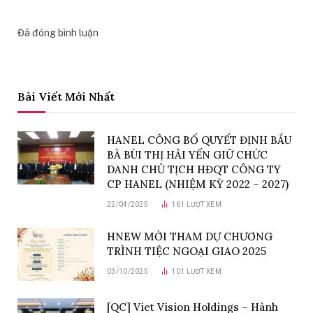
Đã đóng bình luận
Bài Viết Mới Nhất
HANEL CÔNG BỐ QUYẾT ĐỊNH BẦU
BÀ BÙI THỊ HẢI YẾN GIỮ CHỨC
DANH CHỦ TỊCH HĐQT CÔNG TY
CP HANEL (NHIỆM KỲ 2022 – 2027)
22/04/2025
161
LƯỢT XEM
HNEW MỜI THAM DỰ CHƯƠNG
TRÌNH TIỆC NGOẠI GIAO 2025
03/10/2025
101
LƯỢT XEM
[QC] Viet Vision Holdings – Hành