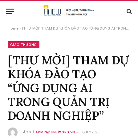
Home
»
[THƯ MỜI] THAM DỰ KHÓA ĐÀO TẠO “ỨNG DỤNG AI TRONG QUẢN TRỊ DOANH NGHIỆP”
GIAO THƯƠNG
[THƯ MỜI] THAM DỰ
KHÓA ĐÀO TẠO
“ỨNG DỤNG AI
TRONG QUẢN TRỊ
DOANH NGHIỆP”
TÁC GIẢ
ADMIN@HNEW.ORG.VN
08/07/2025