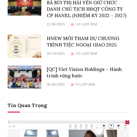
BÀ BÙI THỊ HẢI YẾN GIỮ CHỨC
DANH CHỦ TỊCH HĐQT CÔNG TY
CP HANEL (NHIỆM KỲ 2022 – 2027)
22/04/2025
161
LƯỢT XEM
HNEW MỜI THAM DỰ CHƯƠNG
TRÌNH TIỆC NGOẠI GIAO 2025
03/10/2025
101
LƯỢT XEM
[QC] Viet Vision Holdings – Hành
trình vững bước
05/05/2025
74
LƯỢT XEM
Tin Quan Trọng