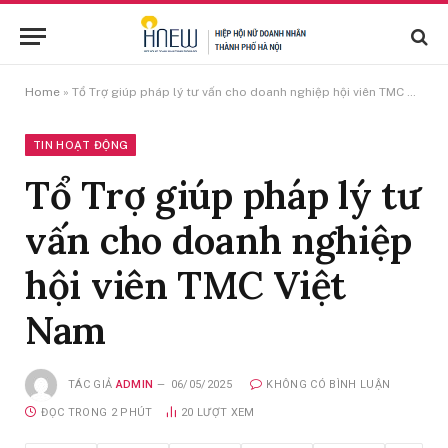
Home
»
Tổ Trợ giúp pháp lý tư vấn cho doanh nghiệp hội viên TMC Việt Nam
TIN HOẠT ĐỘNG
Tổ Trợ giúp pháp lý tư
vấn cho doanh nghiệp
hội viên TMC Việt
Nam
TÁC GIẢ
ADMIN
06/05/2025
KHÔNG CÓ BÌNH LUẬN
ĐỌC TRONG 2 PHÚT
20
LƯỢT XEM