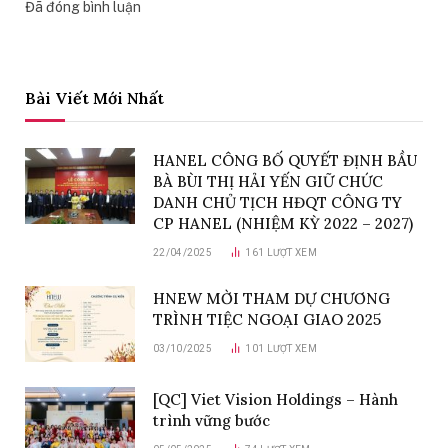
Đã đóng bình luận
Bài Viết Mới Nhất
HANEL CÔNG BỐ QUYẾT ĐỊNH BẦU
BÀ BÙI THỊ HẢI YẾN GIỮ CHỨC
DANH CHỦ TỊCH HĐQT CÔNG TY
CP HANEL (NHIỆM KỲ 2022 – 2027)
22/04/2025
161
LƯỢT XEM
HNEW MỜI THAM DỰ CHƯƠNG
TRÌNH TIỆC NGOẠI GIAO 2025
03/10/2025
101
LƯỢT XEM
[QC] Viet Vision Holdings – Hành
trình vững bước