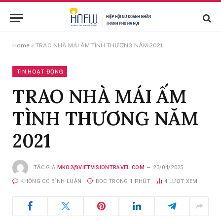
Home
»
TRAO NHÀ MÁI ẤM TÌNH THƯƠNG NĂM 2021
TIN HOẠT ĐỘNG
TRAO NHÀ MÁI ẤM
TÌNH THƯƠNG NĂM
2021
TÁC GIẢ
MKO2@VIETVISIONTRAVEL.COM
23/04/2025
KHÔNG CÓ BÌNH LUẬN
ĐỌC TRONG 1 PHÚT
4
LƯỢT XEM