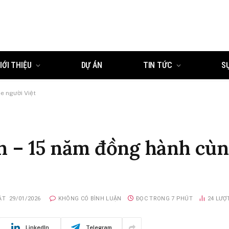
IỚI THIỆU
DỰ ÁN
TIN TỨC
S
e người Việt
 – 15 năm đồng hành cùn
ẬT
29/01/2026
KHÔNG CÓ BÌNH LUẬN
ĐỌC TRONG 7 PHÚT
24
LƯỢ
LinkedIn
Telegram