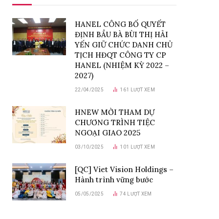
HANEL CÔNG BỐ QUYẾT
ĐỊNH BẦU BÀ BÙI THỊ HẢI
YẾN GIỮ CHỨC DANH CHỦ
TỊCH HĐQT CÔNG TY CP
HANEL (NHIỆM KỲ 2022 –
2027)
22/04/2025
161
LƯỢT XEM
HNEW MỜI THAM DỰ
CHƯƠNG TRÌNH TIỆC
NGOẠI GIAO 2025
03/10/2025
101
LƯỢT XEM
[QC] Viet Vision Holdings –
Hành trình vững bước
05/05/2025
74
LƯỢT XEM