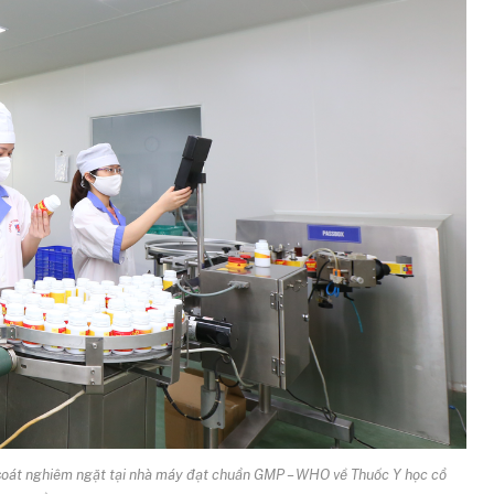
soát nghiêm ngặt tại nhà máy đạt chuẩn GMP – WHO về Thuốc Y học cổ