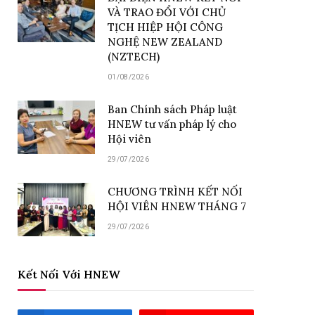
VÀ TRAO ĐỔI VỚI CHỦ
TỊCH HIỆP HỘI CÔNG
NGHỆ NEW ZEALAND
(NZTECH)
01/08/2026
Ban Chính sách Pháp luật
HNEW tư vấn pháp lý cho
Hội viên
29/07/2026
CHƯƠNG TRÌNH KẾT NỐI
HỘI VIÊN HNEW THÁNG 7
29/07/2026
Kết Nối Với HNEW