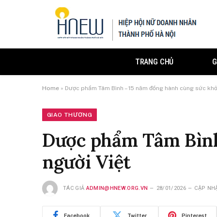
TRANG CHỦ
G
Home
»
Dược phẩm Tâm Bình – 15 năm đồng hành cùng sức khỏ
GIAO THƯƠNG
Dược phẩm Tâm Bình
người Việt
TÁC GIẢ
ADMIN@HNEW.ORG.VN
28/01/2026
CẬP NH
Facebook
Twitter
Pinterest