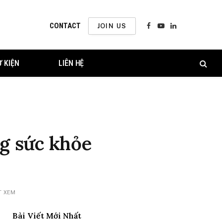
CONTACT
JOIN US
Facebook
YouTube
LinkedIn
Ự KIỆN
LIÊN HỆ
g sức khỏe
T XEM
Bài Viết Mới Nhất