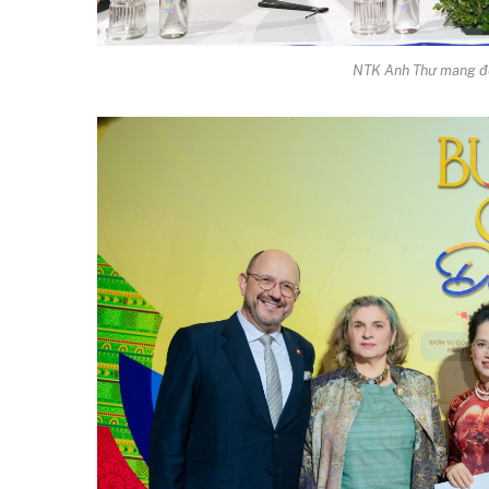
NTK Anh Thư mang đế