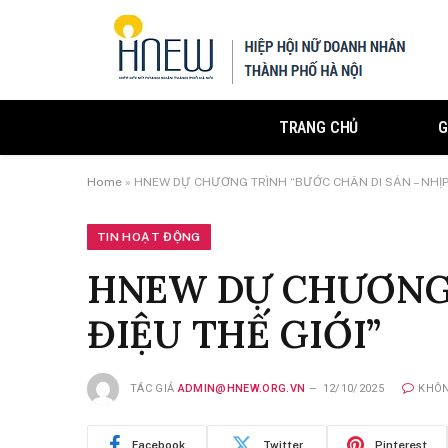
TRANG CHỦ
G
Home
»
HNEW DỰ CHƯƠNG TRÌNH “BƯỚC CHÂN DI SẢN – NHỊP 
TIN HOẠT ĐỘNG
HNEW DỰ CHƯƠNG 
ĐIỆU THẾ GIỚI”
TÁC GIẢ
ADMIN@HNEW.ORG.VN
12/10/2025
KHÔN
Facebook
Twitter
Pinterest