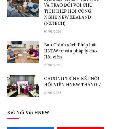
VÀ TRAO ĐỔI VỚI CHỦ
TỊCH HIỆP HỘI CÔNG
NGHỆ NEW ZEALAND
(NZTECH)
01/08/2026
Ban Chính sách Pháp luật
HNEW tư vấn pháp lý cho
Hội viên
29/07/2026
CHƯƠNG TRÌNH KẾT NỐI
HỘI VIÊN HNEW THÁNG 7
29/07/2026
Kết Nối Với HNEW