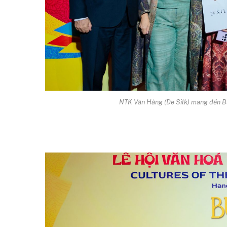
NTK Văn Hằng (De Silk) mang đến Bư