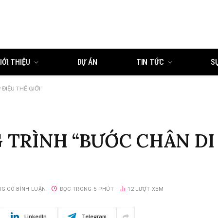
IỚI THIỆU
DỰ ÁN
TIN TỨC
S
ĐIỆU THẾ GIỚI”
TRÌNH “BƯỚC CHÂN DI 
G CÓ BÌNH LUẬN
ĐỌC TRONG 5 PHÚT
12
LƯỢT XEM
LinkedIn
Telegram