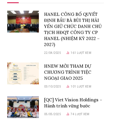
HANEL CÔNG BỐ QUYẾT
ĐỊNH BẦU BÀ BÙI THỊ HẢI
YẾN GIỮ CHỨC DANH CHỦ
TỊCH HĐQT CÔNG TY CP
HANEL (NHIỆM KỲ 2022 –
2027)
22/04/2025
161
LƯỢT XEM
HNEW MỜI THAM DỰ
CHƯƠNG TRÌNH TIỆC
NGOẠI GIAO 2025
03/10/2025
101
LƯỢT XEM
[QC] Viet Vision Holdings –
Hành trình vững bước
05/05/2025
74
LƯỢT XEM