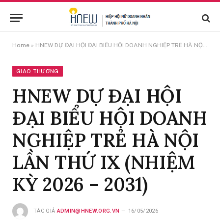
Home
»
HNEW DỰ ĐẠI HỘI ĐẠI BIỂU HỘI DOANH NGHIỆP TRẺ HÀ NỘI LẦN THỨ IX (NHIỆM KỲ 2026 – 2031)
GIAO THƯƠNG
HNEW DỰ ĐẠI HỘI
ĐẠI BIỂU HỘI DOANH
NGHIỆP TRẺ HÀ NỘI
LẦN THỨ IX (NHIỆM
KỲ 2026 – 2031)
TÁC GIẢ
ADMIN@HNEW.ORG.VN
16/05/2026