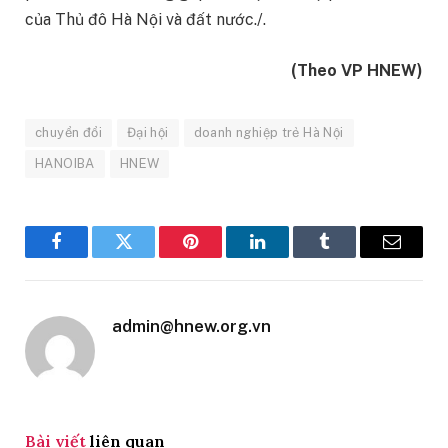
của Thủ đô Hà Nội và đất nước./.
(Theo VP HNEW)
chuyển đổi
Đại hội
doanh nghiệp trẻ Hà Nội
HANOIBA
HNEW
Facebook
Twitter
Pinterest
LinkedIn
Tumblr
Email
admin@hnew.org.vn
Bài viết
liên quan