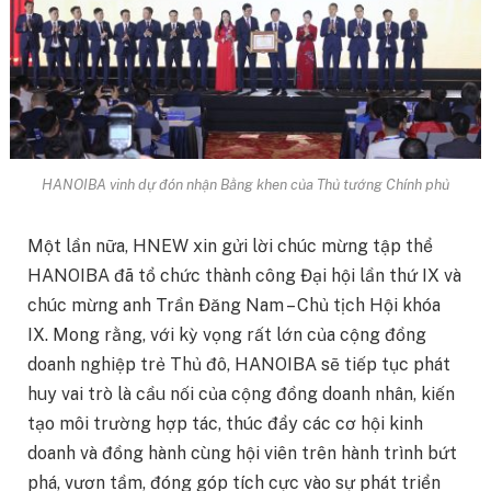
HANOIBA vinh dự đón nhận Bằng khen của Thủ tướng Chính phủ
Một lần nữa, HNEW xin gửi lời chúc mừng tập thể
HANOIBA đã tổ chức thành công Đại hội lần thứ IX và
chúc mừng anh Trần Đăng Nam – Chủ tịch Hội khóa
IX. Mong rằng, với kỳ vọng rất lớn của cộng đồng
doanh nghiệp trẻ Thủ đô, HANOIBA sẽ tiếp tục phát
huy vai trò là cầu nối của cộng đồng doanh nhân, kiến
tạo môi trường hợp tác, thúc đẩy các cơ hội kinh
doanh và đồng hành cùng hội viên trên hành trình bứt
phá, vươn tầm, đóng góp tích cực vào sự phát triển