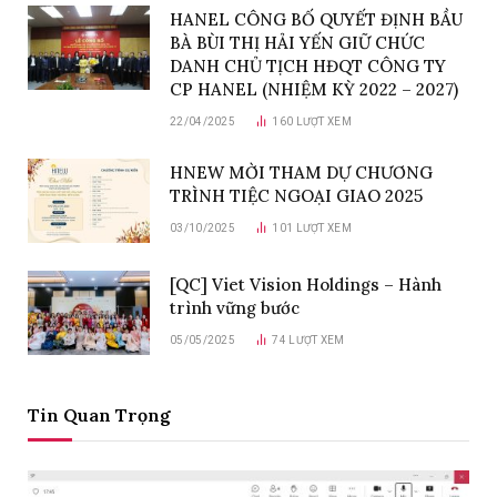
HANEL CÔNG BỐ QUYẾT ĐỊNH BẦU
BÀ BÙI THỊ HẢI YẾN GIỮ CHỨC
DANH CHỦ TỊCH HĐQT CÔNG TY
CP HANEL (NHIỆM KỲ 2022 – 2027)
22/04/2025
160
LƯỢT XEM
HNEW MỜI THAM DỰ CHƯƠNG
TRÌNH TIỆC NGOẠI GIAO 2025
03/10/2025
101
LƯỢT XEM
[QC] Viet Vision Holdings – Hành
trình vững bước
05/05/2025
74
LƯỢT XEM
Tin Quan Trọng