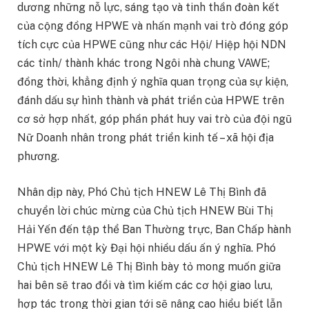
dương những nỗ lực, sáng tạo và tinh thần đoàn kết
của cộng đồng HPWE và nhấn mạnh vai trò đóng góp
tích cực của HPWE cũng như các Hội/ Hiệp hội NDN
các tỉnh/ thành khác trong Ngôi nhà chung VAWE;
đồng thời, khẳng định ý nghĩa quan trọng của sự kiện,
đánh dấu sự hình thành và phát triển của HPWE trên
cơ sở hợp nhất, góp phần phát huy vai trò của đội ngũ
Nữ Doanh nhân trong phát triển kinh tế – xã hội địa
phương.
Nhân dịp này, Phó Chủ tịch HNEW Lê Thị Bình đã
chuyển lời chúc mừng của Chủ tịch HNEW Bùi Thị
Hải Yến đến tập thể Ban Thường trực, Ban Chấp hành
HPWE với một kỳ Đại hội nhiều dấu ấn ý nghĩa. Phó
Chủ tịch HNEW Lê Thị Bình bày tỏ mong muốn giữa
hai bên sẽ trao đổi và tìm kiếm các cơ hội giao lưu,
hợp tác trong thời gian tới sẽ nâng cao hiểu biết lẫn