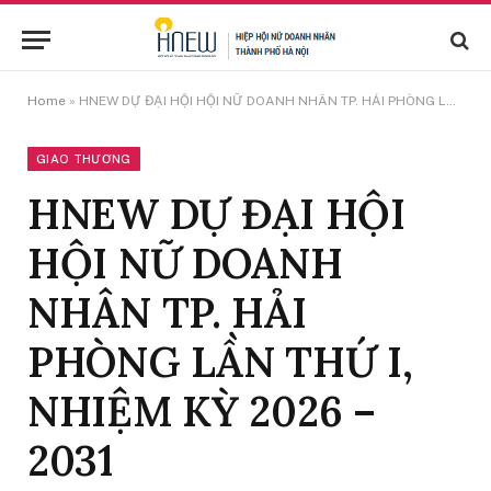
Home
»
HNEW DỰ ĐẠI HỘI HỘI NỮ DOANH NHÂN TP. HẢI PHÒNG LẦN THỨ I, NHIỆM KỲ 2026 – 2031
GIAO THƯƠNG
HNEW DỰ ĐẠI HỘI
HỘI NỮ DOANH
NHÂN TP. HẢI
PHÒNG LẦN THỨ I,
NHIỆM KỲ 2026 –
2031