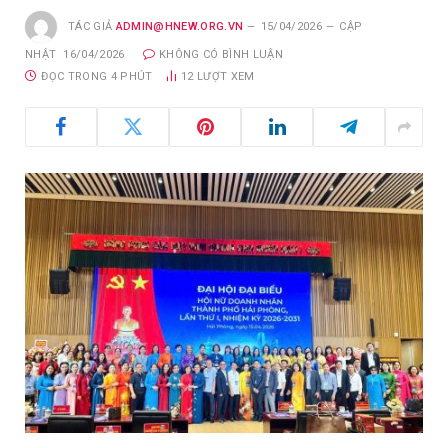
TÁC GIẢ
ADMIN@HNEW.ORG.VN
15/04/2026
CẬP
NHẬT
16/04/2026
KHÔNG CÓ BÌNH LUẬN
ĐỌC TRONG 4 PHÚT
12
LƯỢT XEM