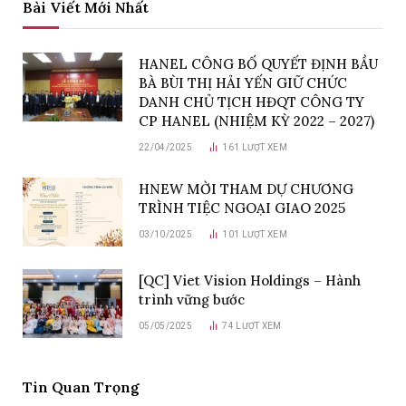
Bài Viết Mới Nhất
HANEL CÔNG BỐ QUYẾT ĐỊNH BẦU
BÀ BÙI THỊ HẢI YẾN GIỮ CHỨC
DANH CHỦ TỊCH HĐQT CÔNG TY
CP HANEL (NHIỆM KỲ 2022 – 2027)
22/04/2025
161
LƯỢT XEM
HNEW MỜI THAM DỰ CHƯƠNG
TRÌNH TIỆC NGOẠI GIAO 2025
03/10/2025
101
LƯỢT XEM
[QC] Viet Vision Holdings – Hành
trình vững bước
05/05/2025
74
LƯỢT XEM
Tin Quan Trọng