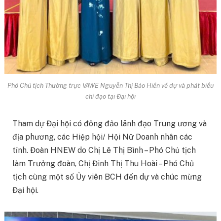
Phó Chủ tịch Thường trực VAWE Nguyễn Thị Bảo Hiền về dự và phát biểu
chỉ đạo tại Đại hội
Tham dự Đại hội có đông đảo lãnh đạo Trung ương và
địa phương, các Hiệp hội/ Hội Nữ Doanh nhân các
tỉnh. Đoàn HNEW do Chị Lê Thị Bình – Phó Chủ tịch
làm Trưởng đoàn, Chị Đinh Thị Thu Hoài – Phó Chủ
tịch cùng một số Ủy viên BCH đến dự và chúc mừng
Đại hội.