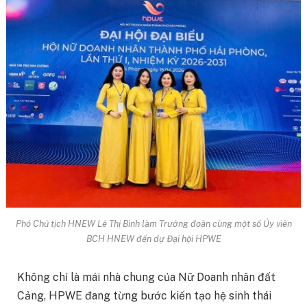
Phó Chủ tịch HNEW Lê Thị Bình làm Trưởng đoàn cùng một số Ủy viên
BCH HNEW đến dự Đại hội HPWE
Không chỉ là mái nhà chung của Nữ Doanh nhân đất
Cảng, HPWE đang từng bước kiến tạo hệ sinh thái