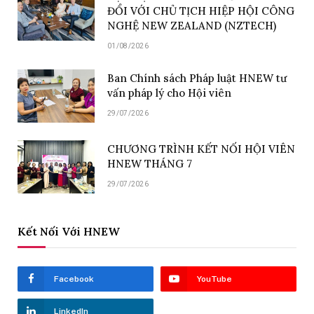
ĐỔI VỚI CHỦ TỊCH HIỆP HỘI CÔNG
NGHỆ NEW ZEALAND (NZTECH)
01/08/2026
Ban Chính sách Pháp luật HNEW tư
vấn pháp lý cho Hội viên
29/07/2026
CHƯƠNG TRÌNH KẾT NỐI HỘI VIÊN
HNEW THÁNG 7
29/07/2026
Kết Nối Với HNEW
Facebook
YouTube
LinkedIn