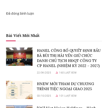
Đã đóng bình luận
Bài Viết Mới Nhất
HANEL CÔNG BỐ QUYẾT ĐỊNH BẦU
BÀ BÙI THỊ HẢI YẾN GIỮ CHỨC
DANH CHỦ TỊCH HĐQT CÔNG TY
CP HANEL (NHIỆM KỲ 2022 – 2027)
22/04/2025
160
LƯỢT XEM
HNEW MỜI THAM DỰ CHƯƠNG
TRÌNH TIỆC NGOẠI GIAO 2025
03/10/2025
101
LƯỢT XEM