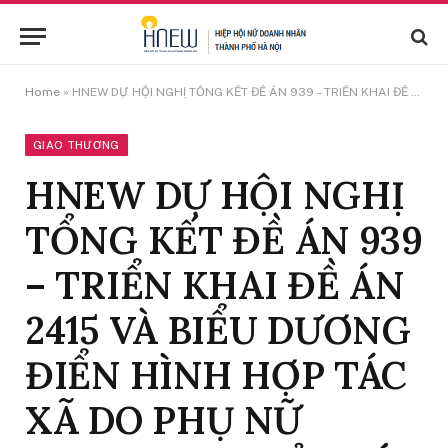
Home
»
HNEW DỰ HỘI NGHỊ TỔNG KẾT ĐỀ ÁN 939 – TRIỂN KHAI ĐỀ ÁN 2415 VÀ BIỂU DƯƠNG ĐIỂN HÌNH HỢP TÁC XÃ DO PHỤ NỮ THAM GIA QUẢN LÝ NĂM 2025
GIAO THƯƠNG
HNEW DỰ HỘI NGHỊ
TỔNG KẾT ĐỀ ÁN 939
– TRIỂN KHAI ĐỀ ÁN
2415 VÀ BIỂU DƯƠNG
ĐIỂN HÌNH HỢP TÁC
XÃ DO PHỤ NỮ