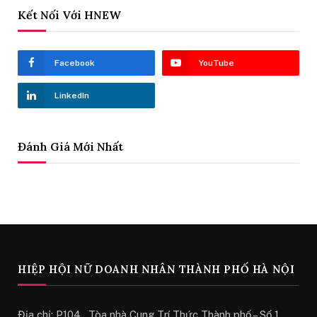
Kết Nối Với HNEW
Facebook
YouTube
LinkedIn
Đánh Giá Mới Nhất
HIỆP HỘI NỮ DOANH NHÂN THÀNH PHỐ HÀ NỘI
Địa chỉ: P104 , Tòa nhà Cung Trí Thức Thành phố – Số 1