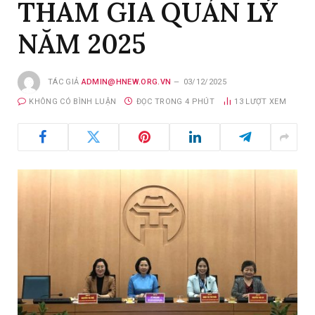
THAM GIA QUẢN LÝ
NĂM 2025
TÁC GIẢ
ADMIN@HNEW.ORG.VN
03/12/2025
KHÔNG CÓ BÌNH LUẬN
ĐỌC TRONG 4 PHÚT
13
LƯỢT XEM