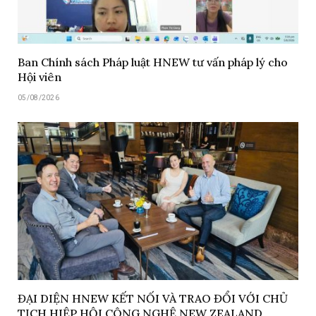
Ban Chính sách Pháp luật HNEW tư vấn pháp lý cho
Hội viên
05/08/2026
ĐẠI DIỆN HNEW KẾT NỐI VÀ TRAO ĐỔI VỚI CHỦ
TỊCH HIỆP HỘI CÔNG NGHỆ NEW ZEALAND