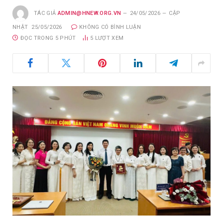
TÁC GIẢ
ADMIN@HNEW.ORG.VN
24/05/2026
CẬP
NHẬT
25/05/2026
KHÔNG CÓ BÌNH LUẬN
ĐỌC TRONG 5 PHÚT
5
LƯỢT XEM