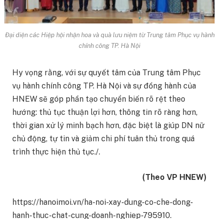
Đại diện các Hiệp hội nhận hoa và quà lưu niệm từ Trung tâm Phục vụ hành
chính công TP. Hà Nội
Hy vọng rằng, với sự quyết tâm của Trung tâm Phục
vụ hành chính công TP. Hà Nội và sự đồng hành của
HNEW sẽ góp phần tạo chuyển biến rõ rệt theo
hướng: thủ tục thuận lợi hơn, thông tin rõ ràng hơn,
thời gian xử lý minh bạch hơn, đặc biệt là giúp DN nữ
chủ động, tự tin và giảm chi phí tuân thủ trong quá
trình thực hiện thủ tục./.
(Theo VP HNEW)
https://hanoimoi.vn/ha-noi-xay-dung-co-che-dong-
hanh-thuc-chat-cung-doanh-nghiep-795910.