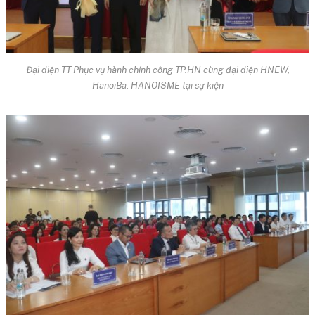
Đại diện TT Phục vụ hành chính công TP.HN cùng đại diện HNEW,
HanoiBa, HANOISME tại sự kiện