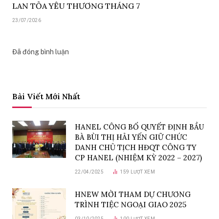
LAN TỎA YÊU THƯƠNG THÁNG 7
23/07/2026
Đã đóng bình luận
Bài Viết Mới Nhất
HANEL CÔNG BỐ QUYẾT ĐỊNH BẦU
BÀ BÙI THỊ HẢI YẾN GIỮ CHỨC
DANH CHỦ TỊCH HĐQT CÔNG TY
CP HANEL (NHIỆM KỲ 2022 – 2027)
22/04/2025
159
LƯỢT XEM
HNEW MỜI THAM DỰ CHƯƠNG
TRÌNH TIỆC NGOẠI GIAO 2025
03/10/2025
100
LƯỢT XEM