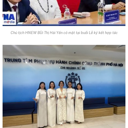
Chủ tịch HNEW BÙi Thị Hải Yến có mặt tại buổi Lễ ký kết hợp tác