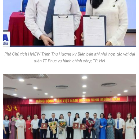
Phó Chủ tịch HNEW Trịnh Thu Hương ký Biên bản ghi nhớ hợp tác với đại
diện TT Phục vụ hành chính công TP. HN