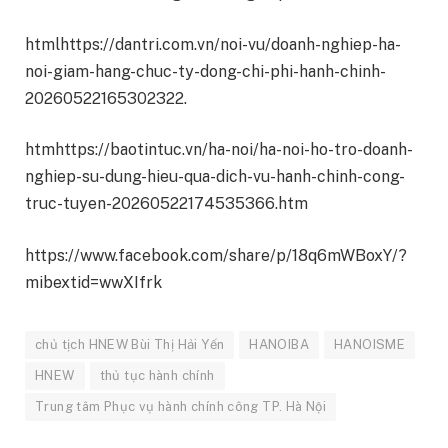
htmlhttps://dantri.com.vn/noi-vu/doanh-nghiep-ha-
noi-giam-hang-chuc-ty-dong-chi-phi-hanh-chinh-
20260522165302322.
htmhttps://baotintuc.vn/ha-noi/ha-noi-ho-tro-doanh-
nghiep-su-dung-hieu-qua-dich-vu-hanh-chinh-cong-
truc-tuyen-20260522174535366.htm
https://www.facebook.com/share/p/18q6mWBoxY/?
mibextid=wwXIfrk
chủ tịch HNEW Bùi Thị Hải Yến
HANOIBA
HANOISME
HNEW
thủ tục hành chính
Trung tâm Phục vụ hành chính công TP. Hà Nội