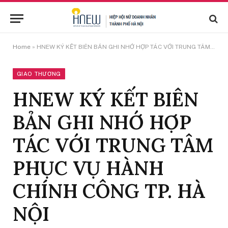
Home
»
HNEW KÝ KẾT BIÊN BẢN GHI NHỚ HỢP TÁC VỚI TRUNG TÂM PHỤC VỤ HÀNH CHÍNH CÔNG TP. HÀ NỘI
GIAO THƯƠNG
HNEW KÝ KẾT BIÊN
BẢN GHI NHỚ HỢP
TÁC VỚI TRUNG TÂM
PHỤC VỤ HÀNH
CHÍNH CÔNG TP. HÀ
NỘI