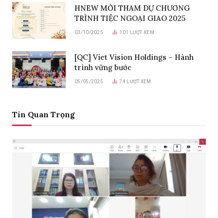
HNEW MỜI THAM DỰ CHƯƠNG
TRÌNH TIỆC NGOẠI GIAO 2025
03/10/2025
101
LƯỢT XEM
[QC] Viet Vision Holdings – Hành
trình vững bước
05/05/2025
74
LƯỢT XEM
Tin Quan Trọng