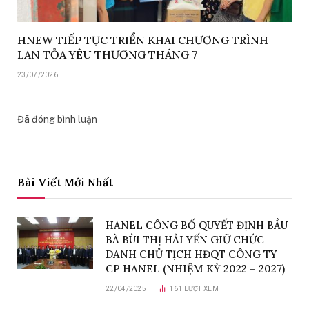
HNEW TIẾP TỤC TRIỂN KHAI CHƯƠNG TRÌNH
LAN TỎA YÊU THƯƠNG THÁNG 7
23/07/2026
Đã đóng bình luận
Bài Viết Mới Nhất
HANEL CÔNG BỐ QUYẾT ĐỊNH BẦU
BÀ BÙI THỊ HẢI YẾN GIỮ CHỨC
DANH CHỦ TỊCH HĐQT CÔNG TY
CP HANEL (NHIỆM KỲ 2022 – 2027)
22/04/2025
161
LƯỢT XEM