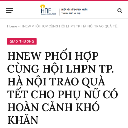
Home
»
HNEW PHỐI HỢP CÙNG HỘI LHPN TP. HÀ NỘI TRAO QUÀ TẾT CHO PHỤ NỮ CÓ HOÀN CẢNH KHÓ KHĂN
GIAO THƯƠNG
HNEW PHỐI HỢP
CÙNG HỘI LHPN TP.
HÀ NỘI TRAO QUÀ
TẾT CHO PHỤ NỮ CÓ
HOÀN CẢNH KHÓ
KHĂN