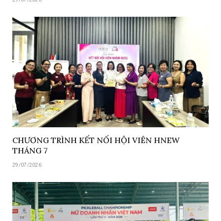
CHƯƠNG TRÌNH KẾT NỐI HỘI VIÊN HNEW
THÁNG 7
29/07/2026