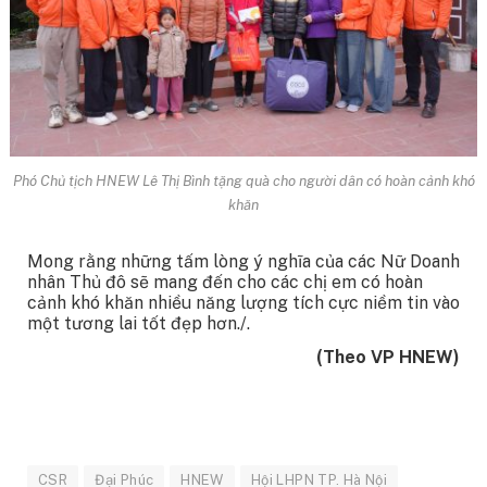
Phó Chủ tịch HNEW Lê Thị Bình tặng quà cho người dân có hoàn cảnh khó
khăn
Mong rằng những tấm lòng ý nghĩa của các Nữ Doanh
nhân Thủ đô sẽ mang đến cho các chị em có hoàn
cảnh khó khăn nhiều năng lượng tích cực niềm tin vào
một tương lai tốt đẹp hơn./.
(Theo VP HNEW)
CSR
Đại Phúc
HNEW
Hội LHPN TP. Hà Nội