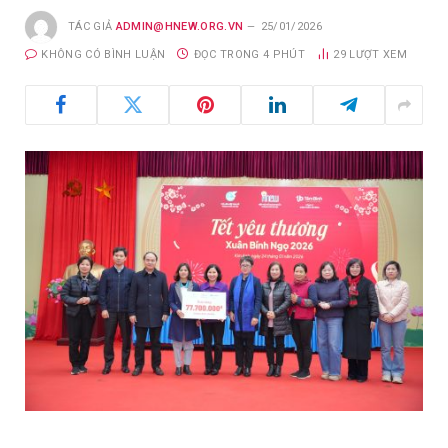
TÁC GIẢ
ADMIN@HNEW.ORG.VN
25/01/2026
KHÔNG CÓ BÌNH LUẬN
ĐỌC TRONG 4 PHÚT
29
LƯỢT XEM