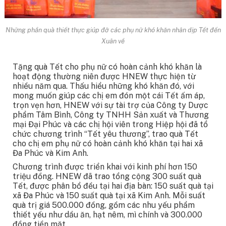
Những phần quà thiết thực giúp đỡ các phụ nữ khó khăn nhân dịp Tết đến
Xuân về
Tặng quà Tết cho phụ nữ có hoàn cảnh khó khăn là
hoạt động thường niên được HNEW thực hiện từ
nhiều năm qua.
Thấu hiểu những khó khăn đó, với
mong muốn giúp các chị em đón một cái Tết ấm áp,
trọn vẹn hơn, HNEW với sự tài trợ của Công ty Dược
phẩm Tâm Bình, Công ty TNHH Sản xuất và Thương
mại Đại Phúc và các chị hội viên trong Hiệp hội đã tổ
chức chương trình “Tết yêu thương”, trao quà Tết
cho chị em phụ nữ có hoàn cảnh khó khăn tại hai xã
Đa Phúc và Kim Anh.
Chương trình được triển khai với kinh phí hơn 150
triệu đồng. HNEW đã trao tổng cộng 300 suất quà
Tết, được phân bổ đều tại hai địa bàn: 150 suất quà tại
xã Đa Phúc và 150 suất quà tại xã Kim Anh. Mỗi suất
quà trị giá 500.000 đồng, gồm các nhu yếu phẩm
thiết yếu như dầu ăn, hạt nêm, mì chính và 300.000
đồng tiền mặt.