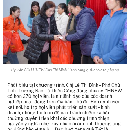
Ủy viên BCH HNEW Cao Thị Minh Hạnh tặng quà cho các phụ nữ
Phát biểu tại chương trình,
Chị Lê Thị Bình – Phó Chủ
tịch, Trưởng Ban Từ thiện Cộng đồng chia sẻ: “
HNEW
có hơn 270 hội viên, là nữ lãnh đạo của các doanh
nghiệp hoạt động trên địa bàn Thủ đô. Bên cạnh việc
kết nối, hỗ trợ hội viên phát triển sản xuất – kinh
doanh, chúng tôi luôn đề cao trách nhiệm xã hội,
thường xuyên triển khai các chương trình thiện
nguyện ý nghĩa như: xây nhà mái ấm tình thương, ủng
hộ đồng bào vùng lũ… Đặc biệt, tặng quà Tết là