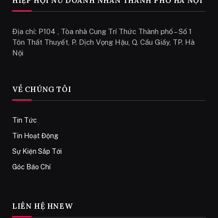
HIỆP HỘI NỮ DOANH NHÂN THÀNH PHỐ HÀ NỘI
Địa chỉ: P104 , Tòa nhà Cung Trí Thức Thành phố – Số 1
Tôn Thất Thuyết, P. Dịch Vọng Hậu, Q. Cầu Giấy, TP. Hà
Nội
VỀ CHÚNG TÔI
Tin Tức
Tin Hoạt Động
Sự Kiện Sắp Tới
Góc Báo Chí
LIÊN HỆ HNEW