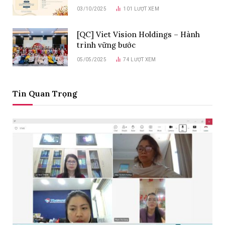
03/10/2025
101
LƯỢT XEM
[QC] Viet Vision Holdings – Hành
trình vững bước
05/05/2025
74
LƯỢT XEM
Tin Quan Trọng