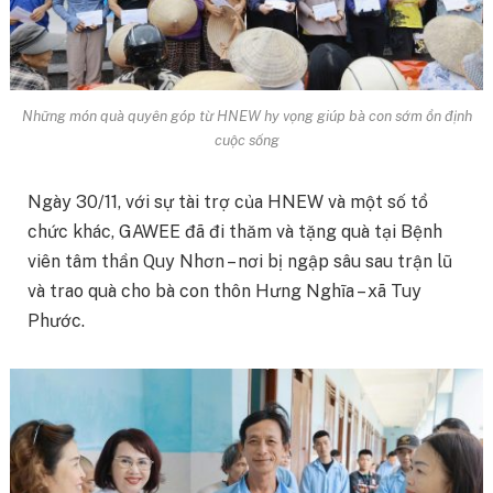
Những món quà quyên góp từ HNEW hy vọng giúp bà con sớm ổn định
cuộc sống
Ngày 30/11, với sự tài trợ của HNEW và một số tổ
chức khác, GAWEE đã đi thăm và tặng quà tại Bệnh
viên tâm thần Quy Nhơn – nơi bị ngập sâu sau trận lũ
và trao quà cho bà con thôn Hưng Nghĩa – xã Tuy
Phước.