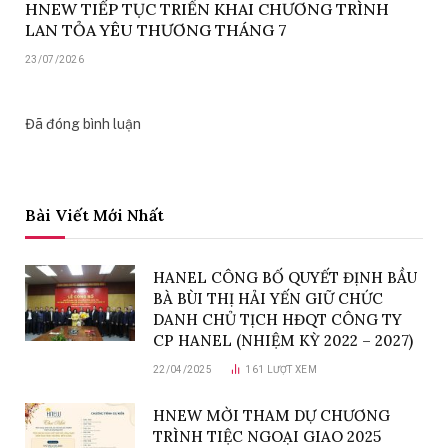
HNEW TIẾP TỤC TRIỂN KHAI CHƯƠNG TRÌNH
LAN TỎA YÊU THƯƠNG THÁNG 7
23/07/2026
Đã đóng bình luận
Bài Viết Mới Nhất
HANEL CÔNG BỐ QUYẾT ĐỊNH BẦU
BÀ BÙI THỊ HẢI YẾN GIỮ CHỨC
DANH CHỦ TỊCH HĐQT CÔNG TY
CP HANEL (NHIỆM KỲ 2022 – 2027)
22/04/2025
161
LƯỢT XEM
HNEW MỜI THAM DỰ CHƯƠNG
TRÌNH TIỆC NGOẠI GIAO 2025