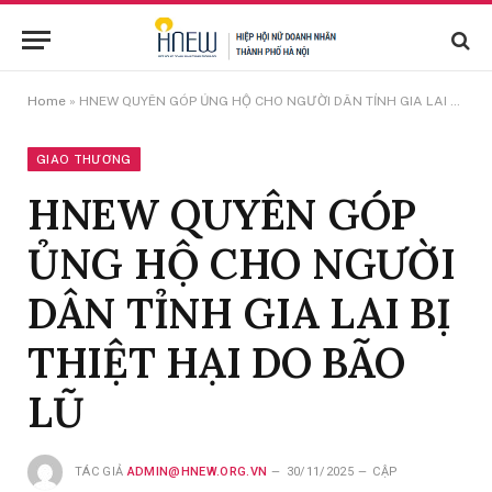
Home
»
HNEW QUYÊN GÓP ỦNG HỘ CHO NGƯỜI DÂN TỈNH GIA LAI BỊ THIỆT HẠI DO BÃO LŨ
GIAO THƯƠNG
HNEW QUYÊN GÓP
ỦNG HỘ CHO NGƯỜI
DÂN TỈNH GIA LAI BỊ
THIỆT HẠI DO BÃO
LŨ
TÁC GIẢ
ADMIN@HNEW.ORG.VN
30/11/2025
CẬP